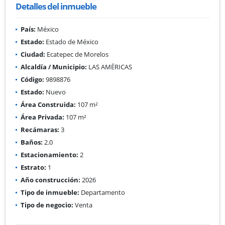
Detalles del inmueble
País:
México
Estado:
Estado de México
Ciudad:
Ecatepec de Morelos
Alcaldía / Municipio:
LAS AMÉRICAS
Código:
9898876
Estado:
Nuevo
Área Construida:
107 m²
Área Privada:
107 m²
Recámaras:
3
Baños:
2.0
Estacionamiento:
2
Estrato:
1
Año construcción:
2026
Tipo de inmueble:
Departamento
Tipo de negocio:
Venta