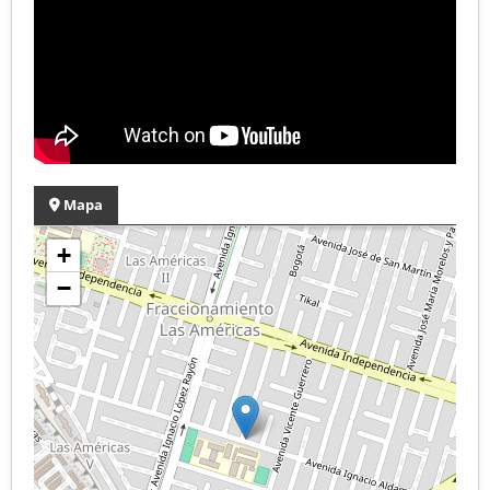
Mapa
+
−