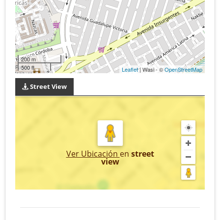
200 m
500 ft
Leaflet
| Wasi - ©
OpenStreetMap
Street View
Ver Ubicación
en
street
view