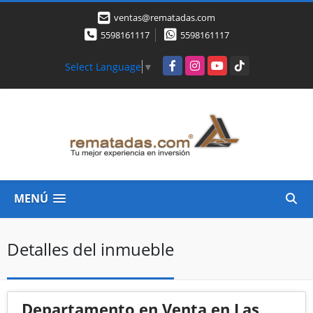
ventas@rematadas.com
5598161117
5598161117
Facebook
Instagram
YouTube
TikTok
Select Language
▼
MENÚ
Detalles del inmueble
Departamento en Venta en Las