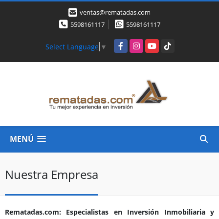
ventas@rematadas.com
5598161117
5598161117
Facebook
Instagram
YouTube
TikTok
Select Language
▼
MENÚ
Nuestra Empresa
Rematadas.com: Especialistas en Inversión Inmobiliaria y