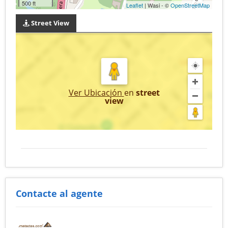
500 ft
Leaflet
| Wasi - ©
OpenStreetMap
Street View
Ver Ubicación
en
street
view
Contacte al agente