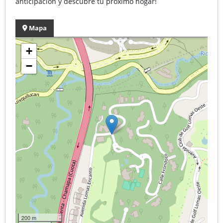
anticipación y descubre tu próximo hogar!
Mapa
+
−
200 m