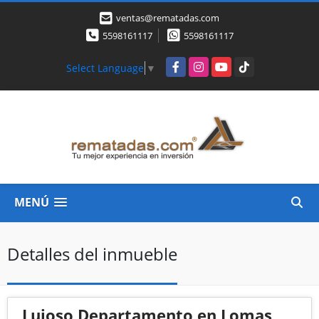
ventas@rematadas.com
5598161117
5598161117
Facebook
Instagram
YouTube
TikTok
Select Language
▼
MENÚ
Detalles del inmueble
Lujoso Departamento en Lomas