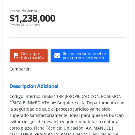
Precio de venta
$1,238,000
Pesos Mexicanos
Descargar
Recomendar inmueble
información
por correo electrónico
Compartir
Descripción Adicional
Código Interno: LB66811RP ¡PROPIEDAD CON POSESIÓN
FÍSICA E INMEDIATA! 🔑 Adquiere esta Departamento con
la seguridad de que el proceso jurídico ya ha sido
superado satisfactoriamente. Ideal para quienes buscan
evitar riesgos de desalojo y quieren habitar o rentar a
corto plazo. Ficha Técnica: Ubicación: AV. MANUEL J
CLOUTHIER, PRADERA DORADA I, MAZATLAN, SINALOA.