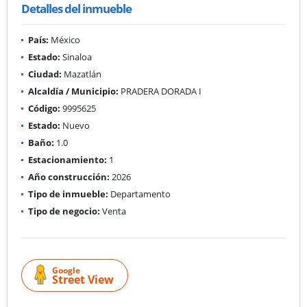
Detalles del inmueble
País:
México
Estado:
Sinaloa
Ciudad:
Mazatlán
Alcaldía / Municipio:
PRADERA DORADA I
Código:
9995625
Estado:
Nuevo
Baño:
1.0
Estacionamiento:
1
Año construcción:
2026
Tipo de inmueble:
Departamento
Tipo de negocio:
Venta
Google
Street View