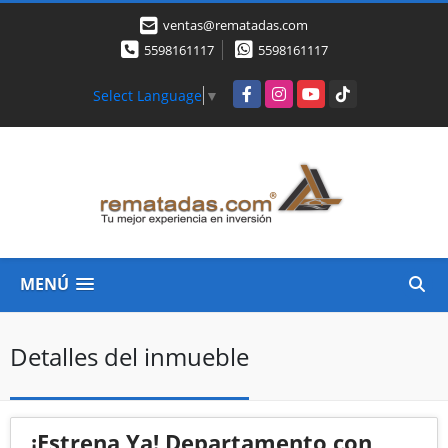
ventas@rematadas.com
5598161117
5598161117
Facebook
Instagram
YouTube
TikTok
Select Language
▼
MENÚ
Detalles del inmueble
¡Estrena Ya! Departamento con