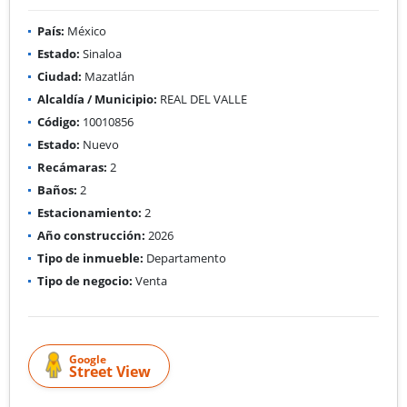
País:
México
Estado:
Sinaloa
Ciudad:
Mazatlán
Alcaldía / Municipio:
REAL DEL VALLE
Código:
10010856
Estado:
Nuevo
Recámaras:
2
Baños:
2
Estacionamiento:
2
Año construcción:
2026
Tipo de inmueble:
Departamento
Tipo de negocio:
Venta
Google
Street View