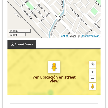
200 m
500 ft
Leaflet
| Wasi - ©
OpenStreetMap
Street View
Ver Ubicación
en
street
view