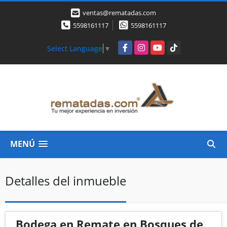
ventas@rematadas.com
5598161117
5598161117
Facebook
Instagram
YouTube
TikTok
Select Language
▼
MENÚ
Detalles del inmueble
Bodega en Remate en Bosques de