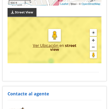
500 ft
Leaflet
| Wasi - ©
OpenStreetMap
Street View
Ver Ubicación
en
street
view
Contacte al agente