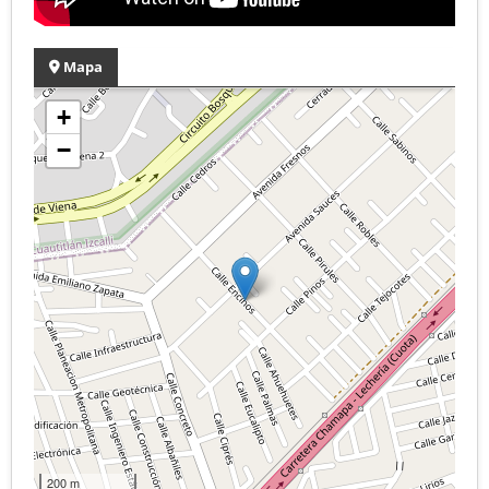
Mapa
+
−
200 m