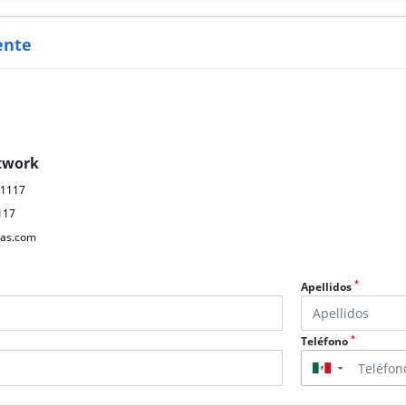
ente
twork
61117
117
as.com
*
Apellidos
*
Teléfono
▼