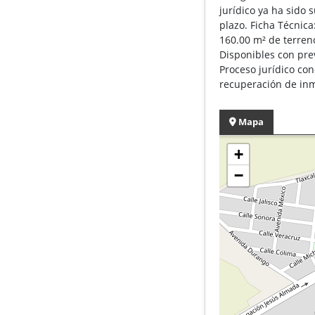
jurídico ya ha sido 
plazo. Ficha Técni
160.00 m² de terreno
Disponibles con pre
Proceso jurídico co
recuperación de inm
Mapa
+
−