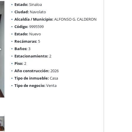
Estado:
Sinaloa
Ciudad:
Navolato
Alcaldía / Municipio:
ALFONSO G. CALDERON
Código:
9995599
Estado:
Nuevo
Recámaras:
5
Baños:
3
Estacionamiento:
2
Piso:
2
Año construcción:
2026
Tipo de inmueble:
Casa
Tipo de negocio:
Venta