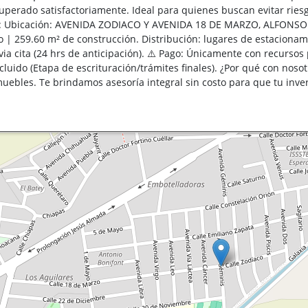
superado satisfactoriamente. Ideal para quienes buscan evitar riesg
ca: Ubicación: AVENIDA ZODIACO Y AVENIDA 18 DE MARZO, ALFONSO
 | 259.60 m² de construcción. Distribución: lugares de estacionami
via cita (24 hrs de anticipación). ⚠️ Pago: Únicamente con recurso
ncluido (Etapa de escrituración/trámites finales). ¿Por qué con no
uebles. Te brindamos asesoría integral sin costo para que tu inve