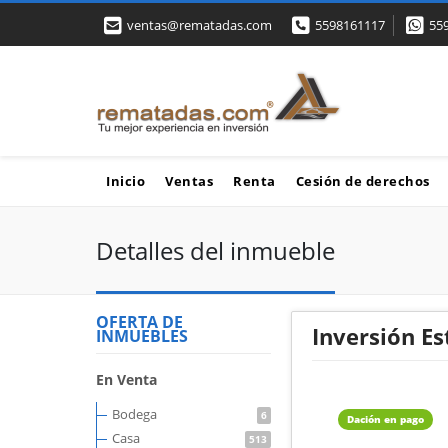
ventas@rematadas.com
5598161117
55
Inicio
Ventas
Renta
Cesión de derechos
Detalles del inmueble
OFERTA DE
Inversión Es
INMUEBLES
En Venta
Bodega
6
Dación en pago
Casa
513