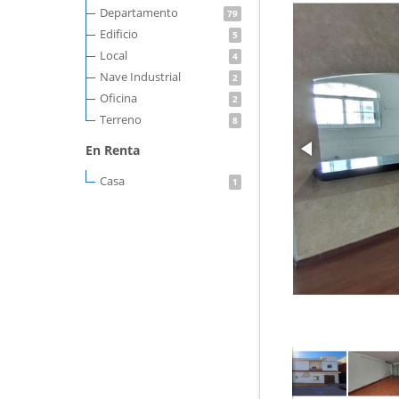
Departamento
79
Edificio
5
Local
4
Nave Industrial
2
Oficina
2
Terreno
8
En Renta
Casa
1