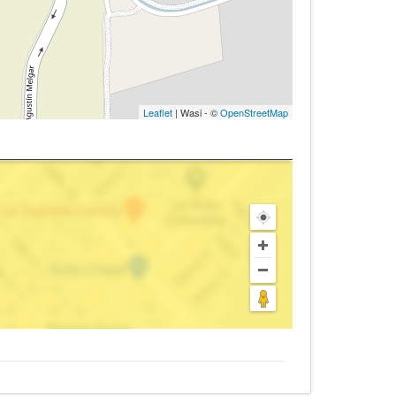
Leaflet
| Wasi - ©
OpenStreetMap