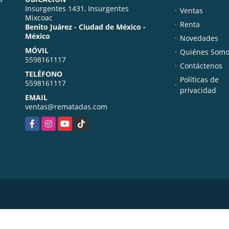
Insurgentes 1431, Insurgentes
Ventas
Mixcoac
Renta
Benito Juárez - Ciudad de México -
México
Novedades
MÓVIL
Quiénes Somo
5598161117
Contáctenos
TELÉFONO
Políticas de
5598161117
privacidad
EMAIL
ventas@rematadas.com
Facebook
Instagram
YouTube
TikTok