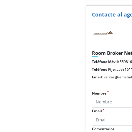
Contacte al ag
Room Broker Ne
Teléfono Móvil:
55981
Teléfono Fijo:
5598161
Email:
ventas@rematad
*
Nombre
*
Email
Comentarios