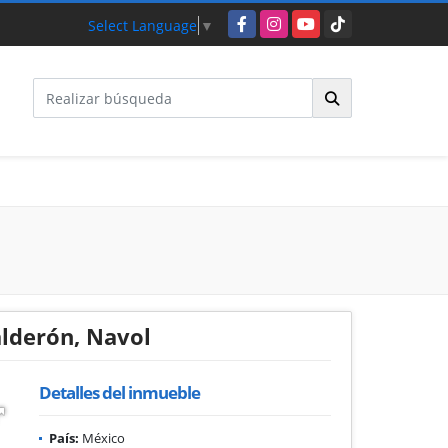
Facebook
Instagram
YouTube
TikTok
Select Language
▼
alderón, Navol
Detalles del inmueble
País:
México