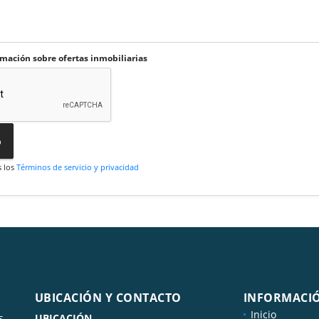
rmación sobre ofertas inmobiliarias
o
s los
Términos de servicio y privacidad
UBICACIÓN Y CONTACTO
INFORMACI
Inicio
s
UBICACIÓN