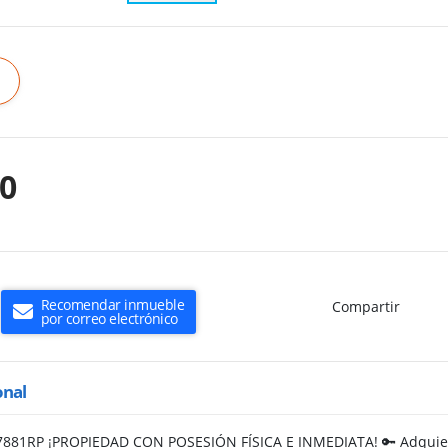
00
Recomendar inmueble
Compartir
por correo electrónico
onal
97881RP ¡PROPIEDAD CON POSESIÓN FÍSICA E INMEDIATA! 🔑 Adquier