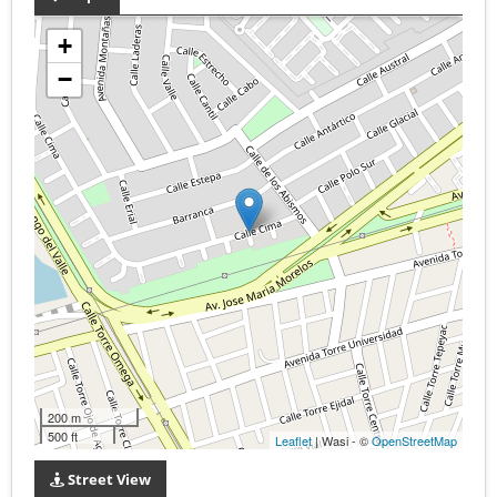
+
−
200 m
500 ft
Leaflet
| Wasi - ©
OpenStreetMap
Street View