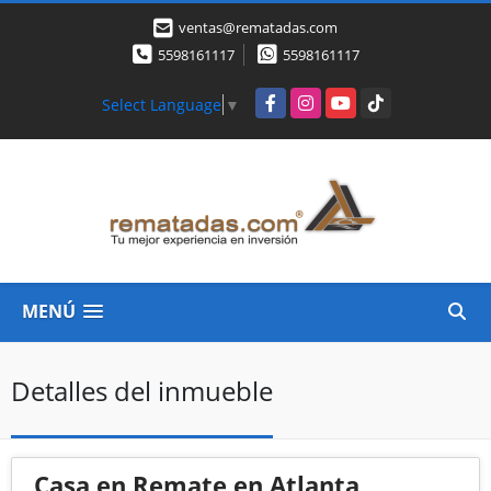
ventas@rematadas.com
5598161117
5598161117
Facebook
Instagram
YouTube
TikTok
Select Language
▼
MENÚ
Detalles del inmueble
Casa en Remate en Atlanta,