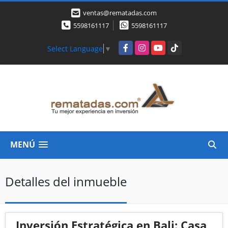
ventas@rematadas.com
5598161117
5598161117
Facebook
Instagram
YouTube
TikTok
Select Language
▼
MENÚ
Detalles del inmueble
Inversión Estratégica en Bali: Casa