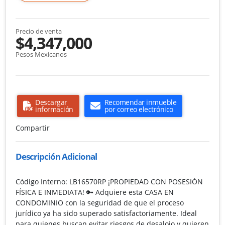
Precio de venta
$4,347,000
Pesos Mexicanos
Descargar
Recomendar inmueble
información
por correo electrónico
Compartir
Descripción Adicional
Código Interno: LB16570RP ¡PROPIEDAD CON POSESIÓN
FÍSICA E INMEDIATA! 🔑 Adquiere esta CASA EN
CONDOMINIO con la seguridad de que el proceso
jurídico ya ha sido superado satisfactoriamente. Ideal
para quienes buscan evitar riesgos de desalojo y quieren