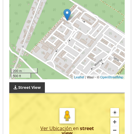
200 m
500 ft
Leaflet
| Wasi - ©
OpenStreetMap
Street View
Ver Ubicación
en
street
view