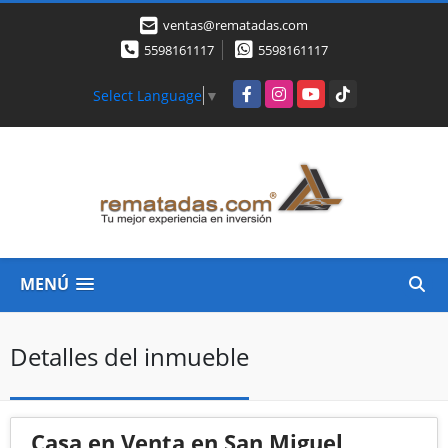
ventas@rematadas.com
5598161117
5598161117
Facebook
Instagram
YouTube
TikTok
Select Language
▼
MENÚ
Detalles del inmueble
Casa en Venta en San Miguel,