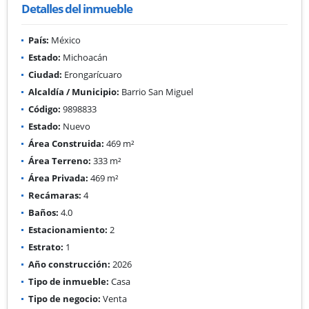
Detalles del inmueble
País:
México
Estado:
Michoacán
Ciudad:
Erongarícuaro
Alcaldía / Municipio:
Barrio San Miguel
Código:
9898833
Estado:
Nuevo
Área Construida:
469 m²
Área Terreno:
333 m²
Área Privada:
469 m²
Recámaras:
4
Baños:
4.0
Estacionamiento:
2
Estrato:
1
Año construcción:
2026
Tipo de inmueble:
Casa
Tipo de negocio:
Venta