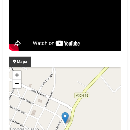
Mapa
+
−