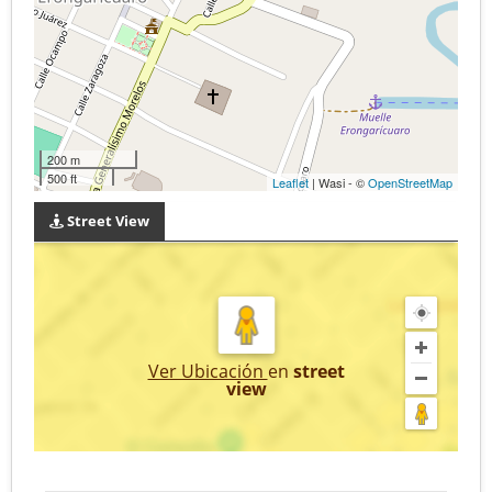
200 m
500 ft
Leaflet
| Wasi - ©
OpenStreetMap
Street View
Ver Ubicación
en
street
view