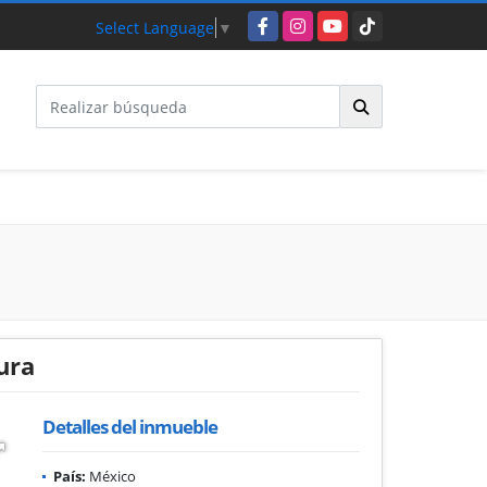
Facebook
Instagram
YouTube
TikTok
Select Language
▼
ura
Detalles del inmueble
País:
México