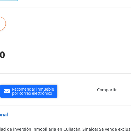
00
Recomendar inmueble
Compartir
por correo electrónico
onal
dad de inversión inmobiliaria en Culiacán, Sinaloa! Se vende exclu