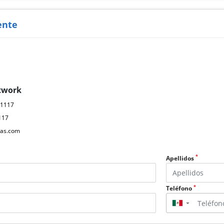
ente
twork
61117
117
as.com
*
Apellidos
*
Teléfono
▼