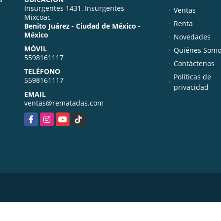
Insurgentes 1431, Insurgentes
Ventas
Mixcoac
Renta
Benito Juárez - Ciudad de México -
México
Novedades
MÓVIL
Quiénes Somo
5598161117
Contáctenos
TELÉFONO
Políticas de
5598161117
privacidad
EMAIL
ventas@rematadas.com
Facebook
Instagram
YouTube
TikTok