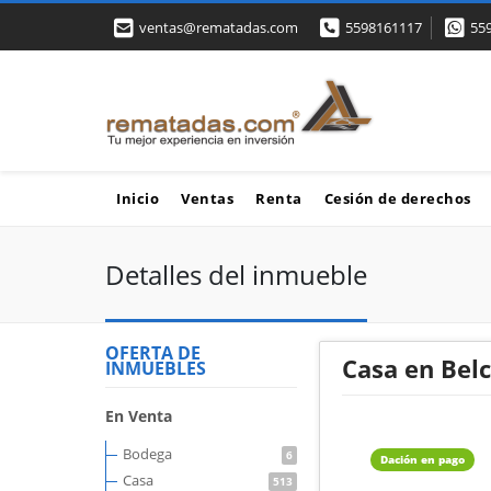
ventas@rematadas.com
5598161117
55
Inicio
Ventas
Renta
Cesión de derechos
Detalles del inmueble
OFERTA DE
Casa en Belc
INMUEBLES
En Venta
Bodega
6
Dación en pago
Casa
513