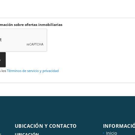
rmación sobre ofertas inmobiliarias
o
s los
Términos de servicio y privacidad
UBICACIÓN Y CONTACTO
INFORMACI
Inicio
s
UBICACIÓN