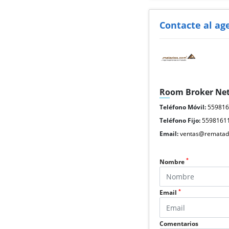
Contacte al ag
Room Broker Ne
Teléfono Móvil:
55981
Teléfono Fijo:
5598161
Email:
ventas@rematad
*
Nombre
*
Email
Comentarios