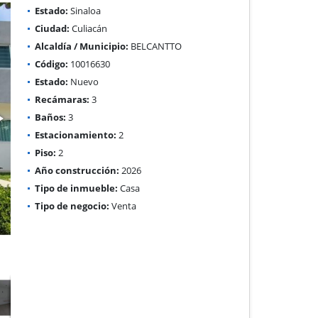
Estado:
Sinaloa
Ciudad:
Culiacán
Alcaldía / Municipio:
BELCANTTO
Código:
10016630
Estado:
Nuevo
Recámaras:
3
Baños:
3
Estacionamiento:
2
Piso:
2
Año construcción:
2026
Tipo de inmueble:
Casa
Tipo de negocio:
Venta