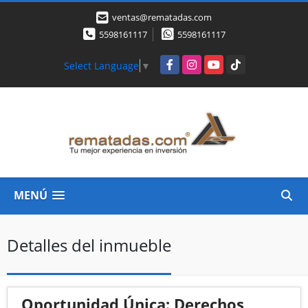
ventas@rematadas.com
5598161117
5598161117
Facebook
Instagram
YouTube
TikTok
Select Language
▼
MENÚ
Detalles del inmueble
Oportunidad Única: Derechos