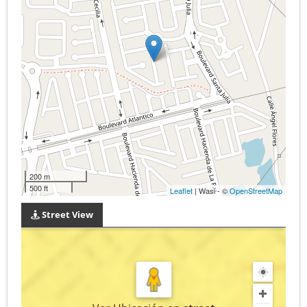
200 m
500 ft
Leaflet
| Wasi - ©
OpenStreetMap
Street View