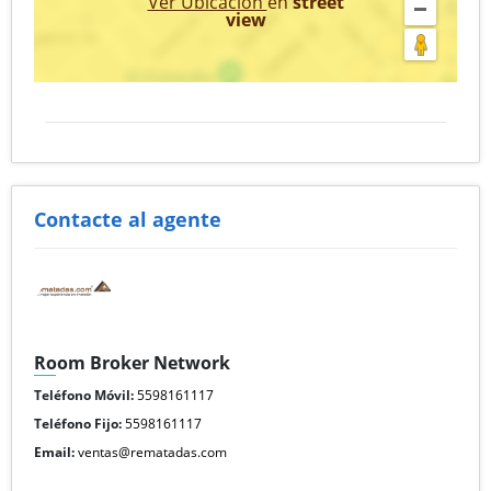
Ver Ubicación
en
street
view
Contacte al agente
Room Broker Network
Teléfono Móvil:
5598161117
Teléfono Fijo:
5598161117
Email:
ventas@rematadas.com