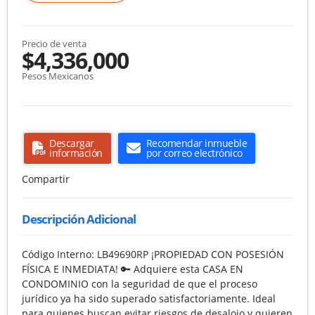
Precio de venta
$4,336,000
Pesos Mexicanos
Descargar
Recomendar inmueble
información
por correo electrónico
Compartir
Descripción Adicional
Código Interno: LB49690RP ¡PROPIEDAD CON POSESIÓN
FÍSICA E INMEDIATA! 🔑 Adquiere esta CASA EN
CONDOMINIO con la seguridad de que el proceso
jurídico ya ha sido superado satisfactoriamente. Ideal
para quienes buscan evitar riesgos de desalojo y quieren