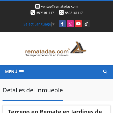
ventas@rematadas.com
5598161117
5598161117
Facebook
Instagram
YouTube
TikTok
Select Language
▼
MENÚ
Detalles del inmueble
Terreno en Remate en Jardines de