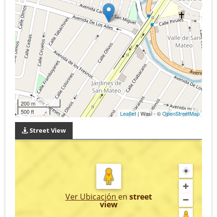
200 m
500 ft
Leaflet
| Wasi - ©
OpenStreetMap
Street View
Ver Ubicación
en
street
view