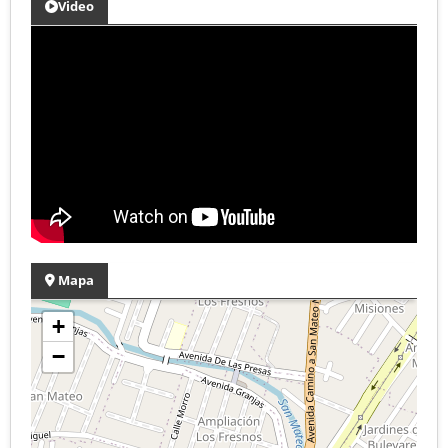
Video
Mapa
+
−