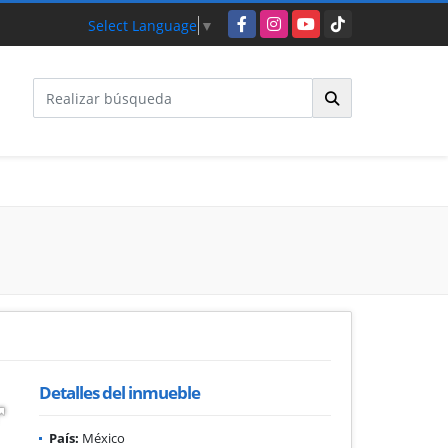
Facebook
Instagram
YouTube
TikTok
Select Language
▼
Detalles del inmueble
País:
México