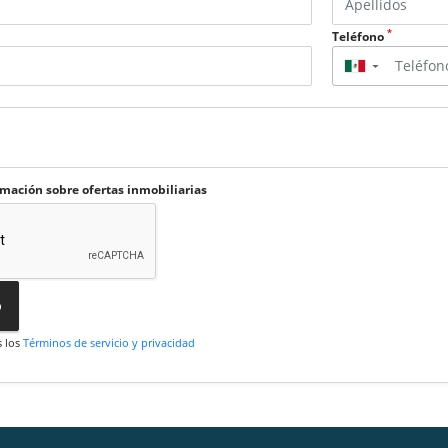
*
Teléfono
▼
rmación sobre ofertas inmobiliarias
o
s los
Términos de servicio y privacidad