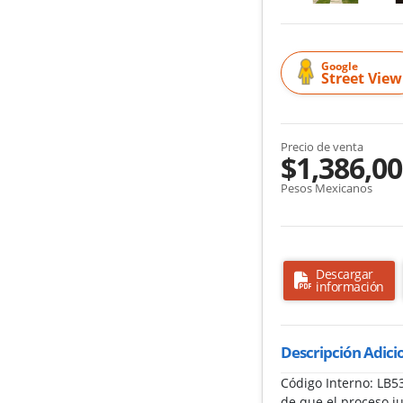
Google
Street View
Precio de venta
$1,386,0
Pesos Mexicanos
Descargar
información
Descripción Adici
Código Interno: LB
de que el proceso ju