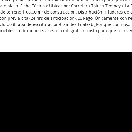
orto plazo. Ficha Técnica: Ubicación: Carretera Toluca Temoaya, La F
 de terreno | 66.00 m² de construcción. Distribución: 1 lugares de
 con previa cita (24 hrs de anticipación). ⚠️ Pago: Únicamente con
ncluido (Etapa de escrituración/trámites finales). ¿Por qué con no
uebles. Te brindamos asesoría integral sin costo para que tu inve