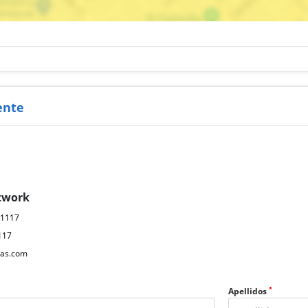
ente
twork
61117
117
as.com
*
Apellidos