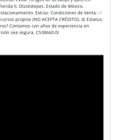
lorida II, Otzolotepec, Estado de México.
 estacionamiento. Extras: Condiciones de Venta: ✅
 recursos propios (NO ACEPTA CRÉDITO). ⚖️ Estatus:
sotros? Contamos con años de experiencia en
rsión sea segura. C538660.0I