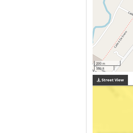
200 m
500 ft
Street View