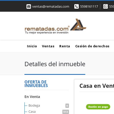
ventas@rematadas.com
5598161117
55
Inicio
Ventas
Renta
Cesión de derechos
Detalles del inmueble
OFERTA DE
Casa en Vent
INMUEBLES
En Venta
Bodega
6
Dación en pago
Casa
513