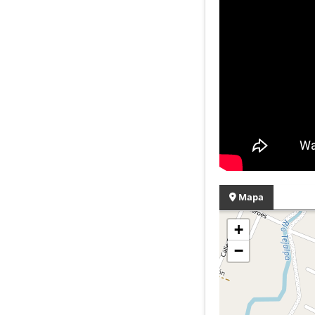
Mapa
+
−