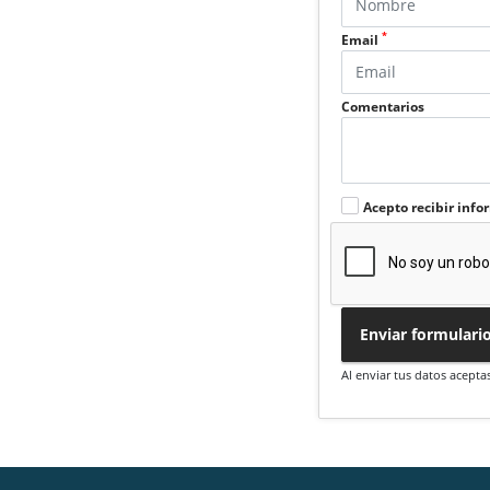
*
Email
Comentarios
Acepto recibir info
Enviar formulari
Al enviar tus datos acepta