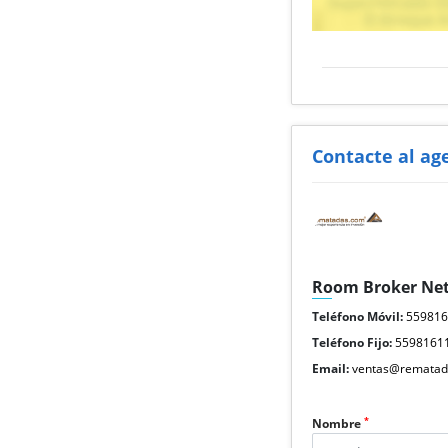
Contacte al ag
Room Broker Ne
Teléfono Móvil:
55981
Teléfono Fijo:
5598161
Email:
ventas@rematad
*
Nombre