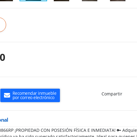
00
Recomendar inmueble
Compartir
por correo electrónico
onal
53866RP ¡PROPIEDAD CON POSESIÓN FÍSICA E INMEDIATA! 🔑 Adqui
rídico ya ha sido superado satisfactoriamente. Ideal para quienes 