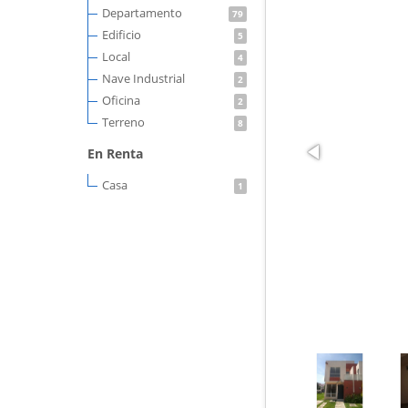
Departamento
79
Edificio
5
Local
4
Nave Industrial
2
Oficina
2
Terreno
8
En Renta
Casa
1