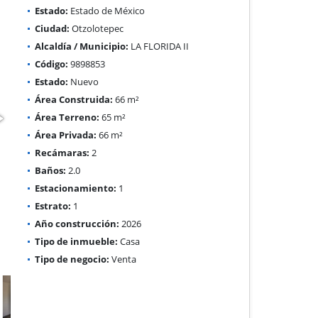
Estado:
Estado de México
Ciudad:
Otzolotepec
Alcaldía / Municipio:
LA FLORIDA II
Código:
9898853
Estado:
Nuevo
Área Construida:
66 m²
Área Terreno:
65 m²
Área Privada:
66 m²
Recámaras:
2
Baños:
2.0
Estacionamiento:
1
Estrato:
1
Año construcción:
2026
Tipo de inmueble:
Casa
Tipo de negocio:
Venta