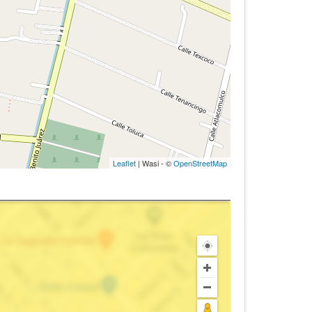
Leaflet
| Wasi - ©
OpenStreetMap