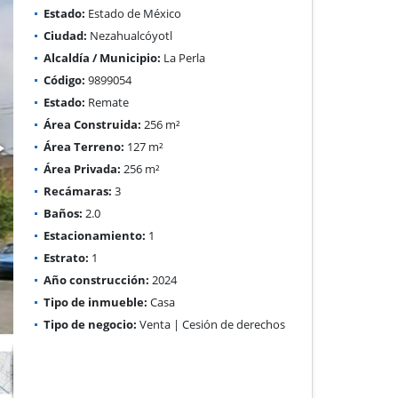
Estado:
Estado de México
Ciudad:
Nezahualcóyotl
Alcaldía / Municipio:
La Perla
Código:
9899054
Estado:
Remate
Área Construida:
256 m²
Área Terreno:
127 m²
Área Privada:
256 m²
Recámaras:
3
Baños:
2.0
Estacionamiento:
1
Estrato:
1
Año construcción:
2024
Tipo de inmueble:
Casa
Tipo de negocio:
Venta | Cesión de derechos