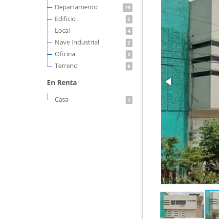
Departamento
79
Edificio
5
Local
4
Nave Industrial
2
Oficina
2
Terreno
8
En Renta
Casa
1