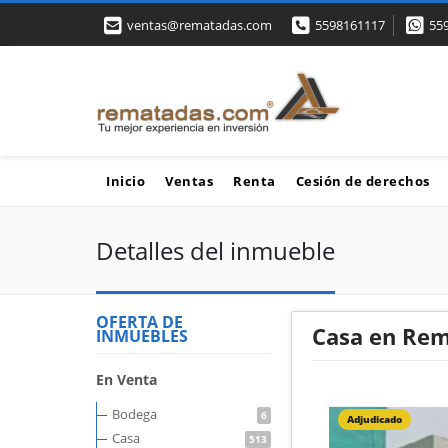
ventas@rematadas.com
5598161117
55
Inicio
Ventas
Renta
Cesión de derechos
Detalles del inmueble
OFERTA DE
Casa en Rem
INMUEBLES
En Venta
Bodega
6
Adjudicado
Casa
513