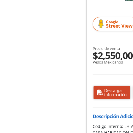
Google
Street View
Precio de venta
$2,550,0
Pesos Mexicanos
Descargar
información
Descripción Adici
Código Interno: L
CASA HABITACION D