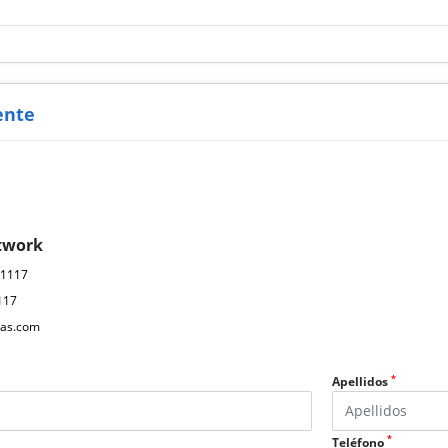
ente
twork
61117
117
as.com
*
Apellidos
*
Teléfono