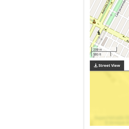
200 m
500 ft
Street View