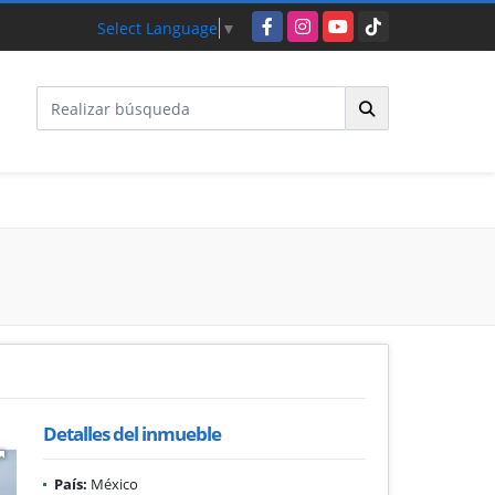
Facebook
Instagram
YouTube
TikTok
Select Language
▼
Detalles del inmueble
País:
México