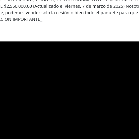
$2,550,000.00 (Actualizado el viernes, 7 de marzo de 2025) Nosotr
le, podemos vender solo la cesión o bien todo el paquete para q
MACIÓN IMPORTANTE_