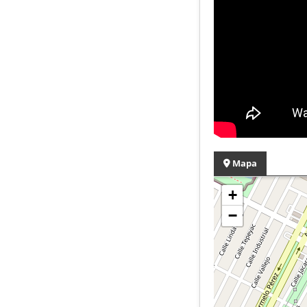
Mapa
+
−