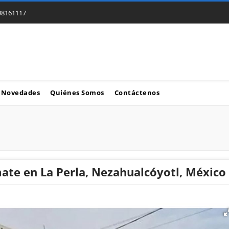
98161117
Novedades
Quiénes Somos
Contáctenos
ate en La Perla, Nezahualcóyotl, México