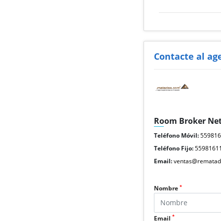
Contacte al ag
Room Broker Ne
Teléfono Móvil:
55981
Teléfono Fijo:
5598161
Email:
ventas@rematad
*
Nombre
*
Email