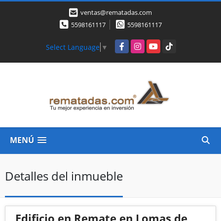
ventas@rematadas.com
5598161117
5598161117
Facebook
Instagram
YouTube
TikTok
Select Language
▼
MENÚ
Detalles del inmueble
Edificio en Remate en Lomas de