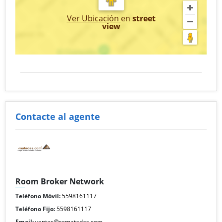
Ver Ubicación
en
street
view
Contacte al agente
Room Broker Network
Teléfono Móvil:
5598161117
Teléfono Fijo:
5598161117
Email:
ventas@rematadas.com