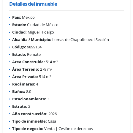
Detalles del inmueble
País:
México
Estado:
Ciudad de México
Ciudad:
Miguel Hidalgo
Alcaldía / Municipio:
Lomas de Chapultepec I Sección
Código:
9899134
Estado:
Remate
Área Construida:
514 m²
Área Terreno:
279 m²
Área Privada:
514 m²
Recámaras:
4
Baños:
8.0
Estacionamiento:
3
Estrato:
2
Año construcción:
2026
Tipo de inmueble:
Casa
Tipo de negocio:
Venta | Cesión de derechos