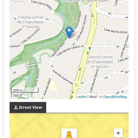
200 m
500 ft
Leaflet
| Wasi - ©
OpenStreetMap
Street View