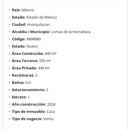
País:
México
Estado:
Estado de México
Ciudad:
Huixquilucan
Alcaldía / Municipio:
Lomas de la Herradura
Código:
9898880
Estado:
Nuevo
Área Construida:
449 m²
Área Terreno:
555 m²
Área Privada:
449 m²
Recámaras:
3
Baños:
6.0
Estacionamiento:
2
Estrato:
1
Año construcción:
2026
Tipo de inmueble:
Casa
Tipo de negocio:
Venta