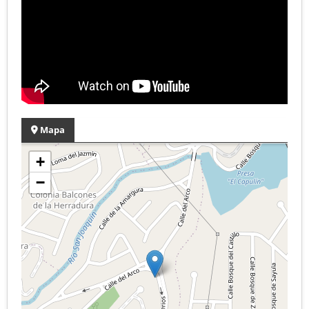
Mapa
+
−