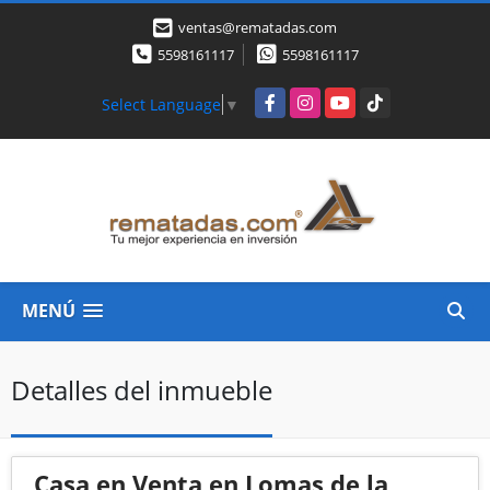
ventas@rematadas.com
5598161117
5598161117
Facebook
Instagram
YouTube
TikTok
Select Language
▼
MENÚ
Detalles del inmueble
Casa en Venta en Lomas de la