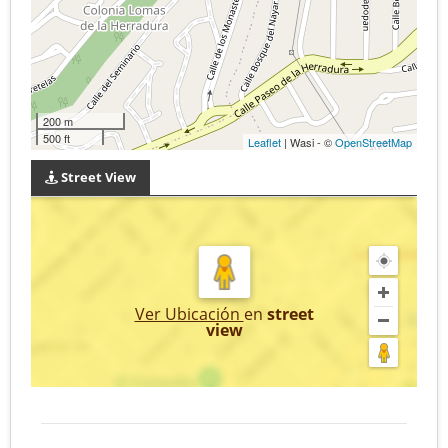
200 m
500 ft
Leaflet
| Wasi - ©
OpenStreetMap
Street View
Ver Ubicación
en
street
view