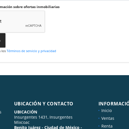
rmación sobre ofertas inmobiliarias
o
s los
Términos de servicio y privacidad
UBICACIÓN Y CONTACTO
INFORMACI
Inicio
s
UBICACIÓN
Insurgentes 1431, Insurgentes
Ventas
Mixcoac
Renta
Benito Juárez - Ciudad de México -