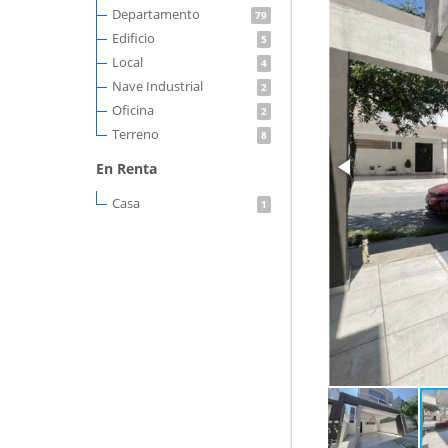
Departamento
79
Edificio
5
Local
4
Nave Industrial
2
Oficina
2
Terreno
8
En Renta
Casa
1