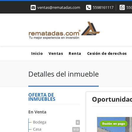
ventas@rematadas.com
5598161117
55
Inicio
Ventas
Renta
Cesión de derechos
Detalles del inmueble
OFERTA DE
Oportunidad
INMUEBLES
En Venta
Bodega
6
Dación en pago
Casa
513