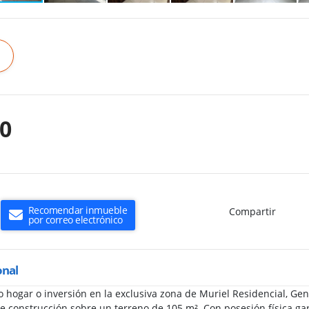
00
Recomendar inmueble
Compartir
por correo electrónico
onal
 hogar o inversión en la exclusiva zona de Muriel Residencial, Ge
e construcción sobre un terreno de 105 m². Con posesión física gar