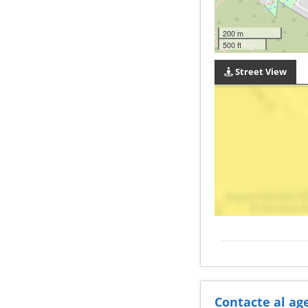
200 m
500 ft
Street View
Contacte al ag