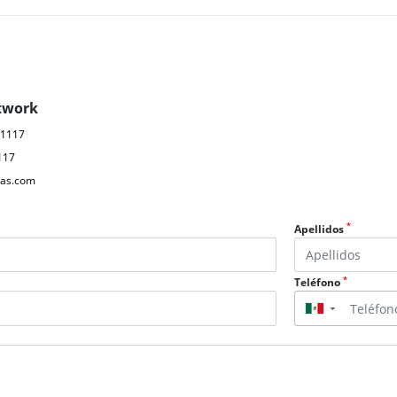
twork
61117
117
as.com
*
Apellidos
*
Teléfono
▼