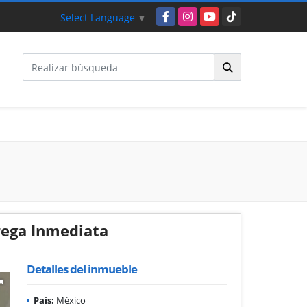
Facebook
Instagram
YouTube
TikTok
Select Language
▼
rega Inmediata
Detalles del inmueble
País:
México