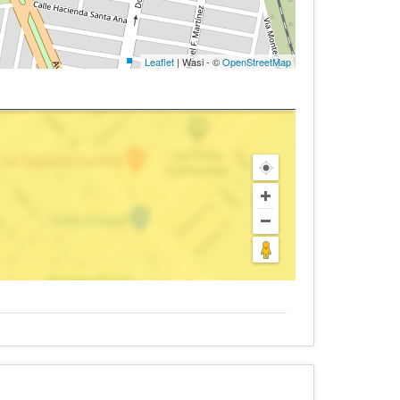
Leaflet
| Wasi - ©
OpenStreetMap