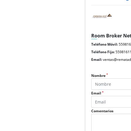
Room Broker Ne
Teléfono Móvil:
55981
Teléfono Fijo:
5598161
Email:
ventas@rematad
*
Nombre
*
Email
Comentarios