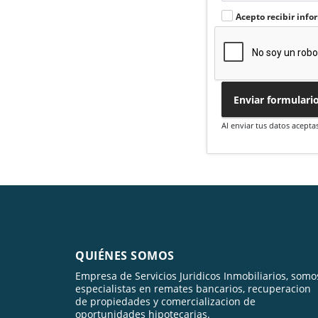
Acepto recibir info
Enviar formulari
Al enviar tus datos acepta
QUIÉNES SOMOS
Empresa de Servicios Juridicos Inmobiliarios, somo
especialistas en remates bancarios, recuperacion
de propiedades y comercializacion de
oportunidades hipotecarias.