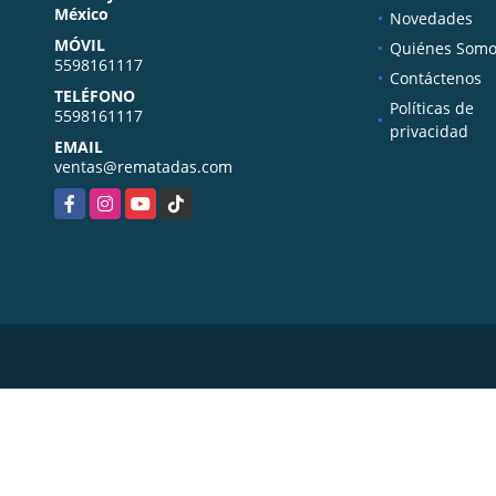
México
Novedades
MÓVIL
Quiénes Somo
5598161117
Contáctenos
TELÉFONO
Políticas de
5598161117
privacidad
EMAIL
ventas@rematadas.com
Facebook
Instagram
YouTube
TikTok