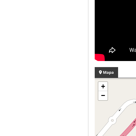
Mapa
+
−