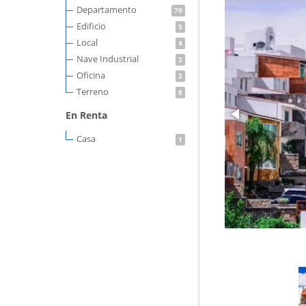
Departamento
79
Edificio
5
Local
4
Nave Industrial
2
Oficina
2
Terreno
8
En Renta
Casa
1