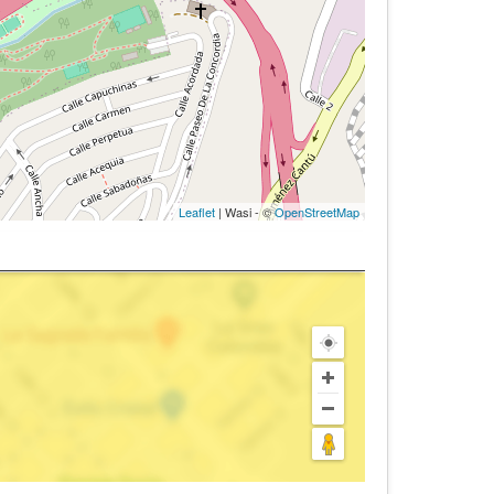
Leaflet
| Wasi - ©
OpenStreetMap