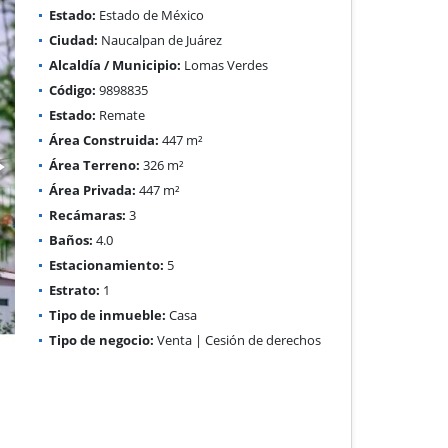
Estado:
Estado de México
Ciudad:
Naucalpan de Juárez
Alcaldía / Municipio:
Lomas Verdes
Código:
9898835
Estado:
Remate
Área Construida:
447 m²
Área Terreno:
326 m²
Área Privada:
447 m²
Recámaras:
3
Baños:
4.0
Estacionamiento:
5
Estrato:
1
Tipo de inmueble:
Casa
Tipo de negocio:
Venta | Cesión de derechos