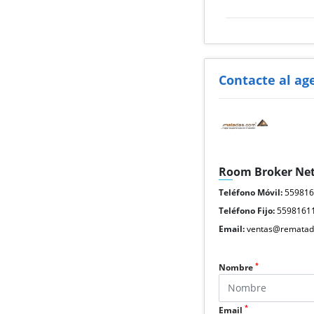
Contacte al ag
Room Broker Ne
Teléfono Móvil:
55981
Teléfono Fijo:
5598161
Email:
ventas@rematad
*
Nombre
*
Email