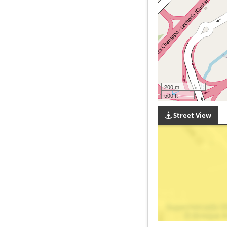
200 m
500 ft
Street View