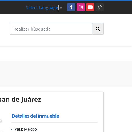
Facebook
Instagram
YouTube
TikTok
Select Language
▼
pan de Juárez
Detalles del inmueble
País:
México