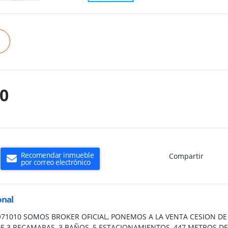
00
Recomendar inmueble
Compartir
por correo electrónico
onal
CIO71010 SOMOS BROKER OFICIAL, PONEMOS A LA VENTA CESION D
E 3 RECAMARAS, 3 BAÑOS, 5 ESTACIONAMIENTOS, 447 METROS D