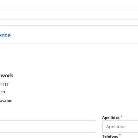
ente
twork
61117
117
as.com
*
Apellidos
*
Teléfono