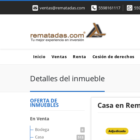
ventas@rematadas.com
5598161117
55
Inicio
Ventas
Renta
Cesión de derechos
Detalles del inmueble
OFERTA DE
Casa en Rem
INMUEBLES
En Venta
Bodega
6
Adjudicado
Casa
513