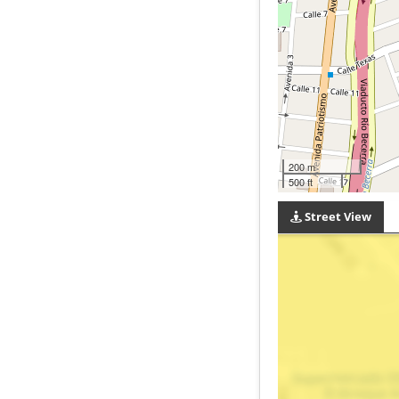
200 m
500 ft
Street View