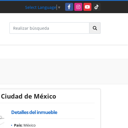
Facebook
Instagram
YouTube
TikTok
Select Language
▼
 Ciudad de México
Detalles del inmueble
País:
México