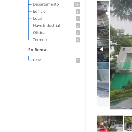
Departamento
79
Edificio
5
Local
4
Nave Industrial
2
Oficina
2
Terreno
8
En Renta
Casa
1