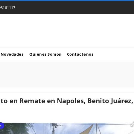
98161117
Novedades
Quiénes Somos
Contáctenos
o en Remate en Napoles, Benito Juárez,
ón