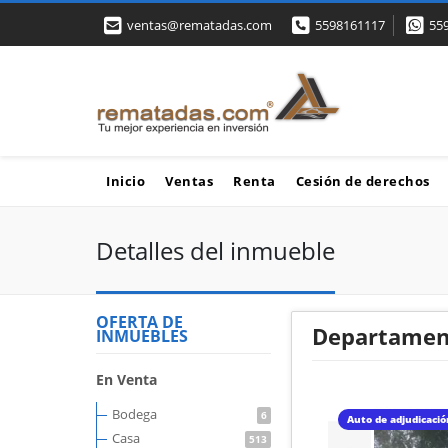
ventas@rematadas.com
5598161117
55
Inicio
Ventas
Renta
Cesión de derechos
Detalles del inmueble
OFERTA DE
Departament
INMUEBLES
En Venta
Bodega
6
Auto de adjudicaci
Casa
513