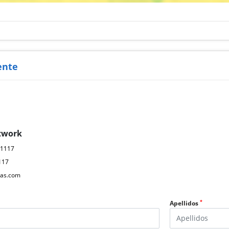
ente
twork
61117
117
as.com
*
Apellidos