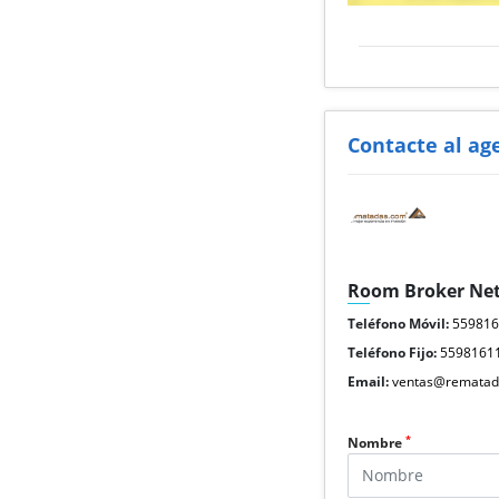
Contacte al ag
Room Broker Ne
Teléfono Móvil:
55981
Teléfono Fijo:
5598161
Email:
ventas@rematad
*
Nombre