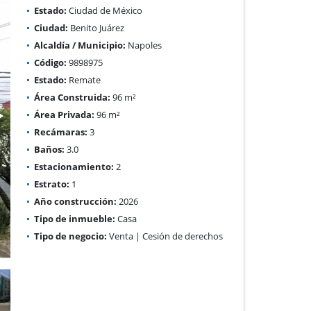
Estado:
Ciudad de México
Ciudad:
Benito Juárez
Alcaldía / Municipio:
Napoles
Código:
9898975
Estado:
Remate
Área Construida:
96 m²
Área Privada:
96 m²
Recámaras:
3
Baños:
3.0
Estacionamiento:
2
Estrato:
1
Año construcción:
2026
Tipo de inmueble:
Casa
Tipo de negocio:
Venta | Cesión de derechos