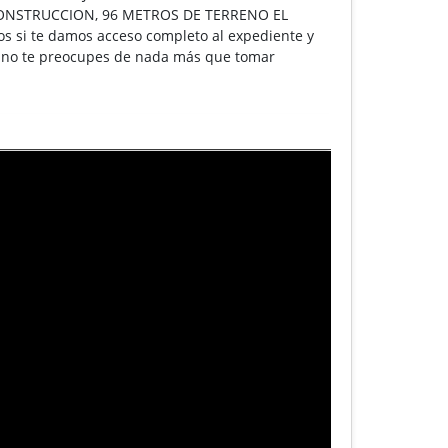
ONSTRUCCION, 96 METROS DE TERRENO EL
os si te damos acceso completo al expediente y
ue no te preocupes de nada más que tomar