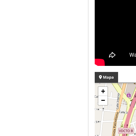
Mapa
+
−