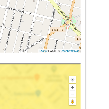
Leaflet
| Wasi - ©
OpenStreetMap