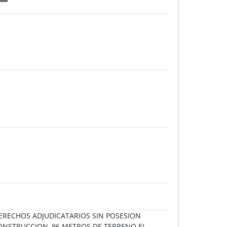
DERECHOS ADJUDICATARIOS SIN POSESION
ONSTRUCCION, 96 METROS DE TERRENO EL