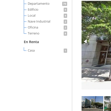
Departamento
79
Edificio
5
Local
4
Nave Industrial
2
Oficina
2
Terreno
8
En Renta
Casa
1