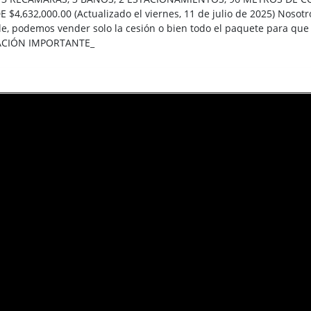
$4,632,000.00 (Actualizado el viernes, 11 de julio de 2025) Nosotr
le, podemos vender solo la cesión o bien todo el paquete para q
MACIÓN IMPORTANTE_