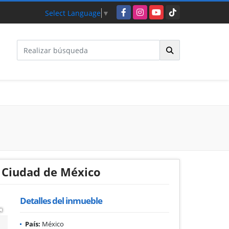
Facebook
Instagram
YouTube
TikTok
Select Language
▼
 Ciudad de México
Detalles del inmueble
País:
México