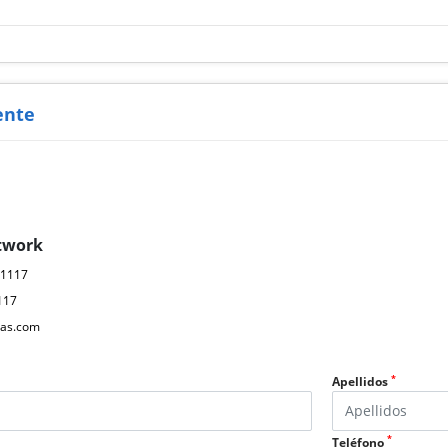
ente
twork
61117
117
as.com
*
Apellidos
*
Teléfono