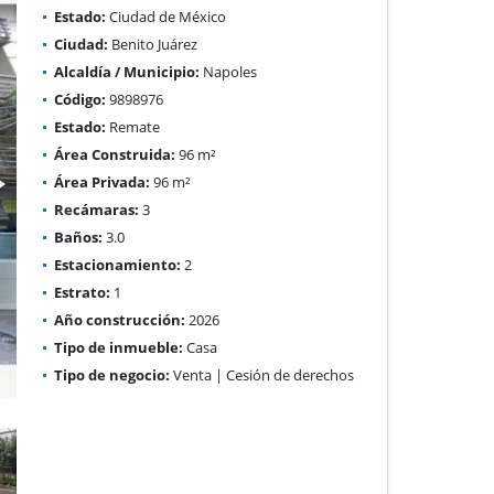
Estado:
Ciudad de México
Ciudad:
Benito Juárez
Alcaldía / Municipio:
Napoles
Código:
9898976
Estado:
Remate
Área Construida:
96 m²
Área Privada:
96 m²
Recámaras:
3
Baños:
3.0
Estacionamiento:
2
Estrato:
1
Año construcción:
2026
Tipo de inmueble:
Casa
Tipo de negocio:
Venta | Cesión de derechos