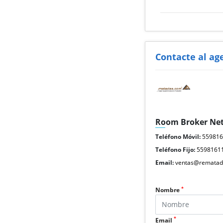
Contacte al ag
Room Broker Ne
Teléfono Móvil:
55981
Teléfono Fijo:
5598161
Email:
ventas@rematad
*
Nombre
*
Email