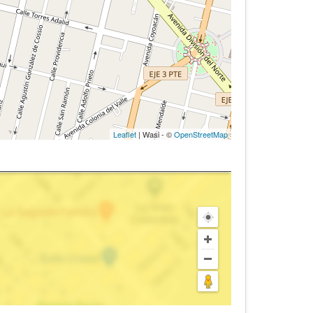
Leaflet
| Wasi - ©
OpenStreetMap