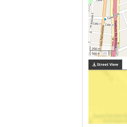
200 m
500 ft
Street View