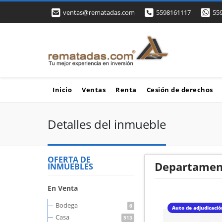
ventas@rematadas.com
5598161117
55
Inicio
Ventas
Renta
Cesión de derechos
Detalles del inmueble
OFERTA DE
Departament
INMUEBLES
En Venta
Bodega
6
Auto de adjudicaci
Casa
513