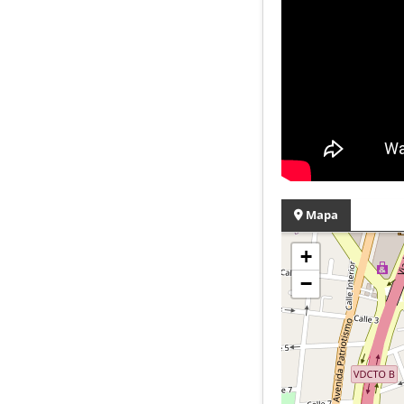
Mapa
+
−