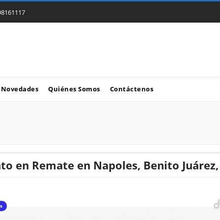
98161117
Novedades
Quiénes Somos
Contáctenos
o en Remate en Napoles, Benito Juárez,
ón