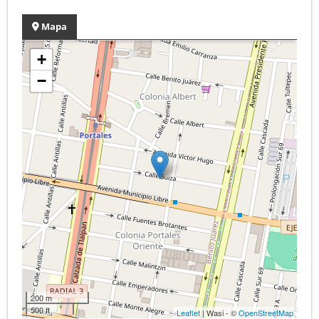
Mapa
+
−
200 m
500 ft
Leaflet
| Wasi - ©
OpenStreetMap