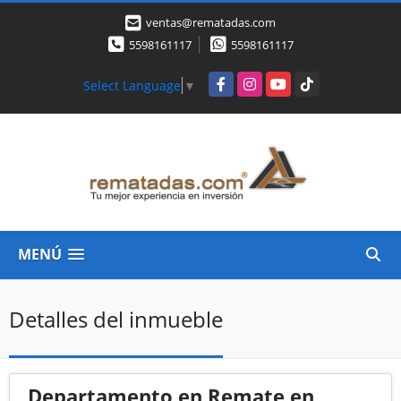
ventas@rematadas.com
5598161117
5598161117
Facebook
Instagram
YouTube
TikTok
Select Language
▼
MENÚ
Detalles del inmueble
Departamento en Remate en