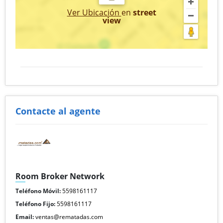
Ver Ubicación
en
street
view
Contacte al agente
Room Broker Network
Teléfono Móvil:
5598161117
Teléfono Fijo:
5598161117
Email:
ventas@rematadas.com