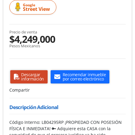
Google
Street View
Precio de venta
$4,249,000
Pesos Mexicanos
Descargar
Recomendar inmueble
información
por correo electrónico
Compartir
Descripción Adicional
Código Interno: LB04295RP ¡PROPIEDAD CON POSESIÓN
FÍSICA E INMEDIATA! 🔑 Adquiere esta CASA con la
seguridad de que el proceso jurídico ya ha sido