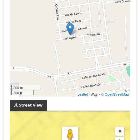
200 m
500 ft
Leaflet
| Wasi - ©
OpenStreetMap
Street View