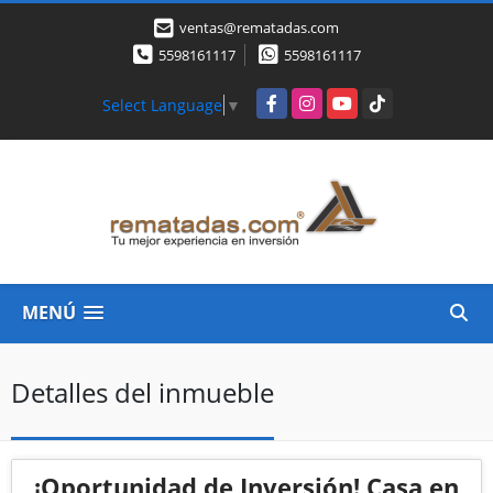
ventas@rematadas.com
5598161117
5598161117
Facebook
Instagram
YouTube
TikTok
Select Language
▼
MENÚ
Detalles del inmueble
¡Oportunidad de Inversión! Casa en