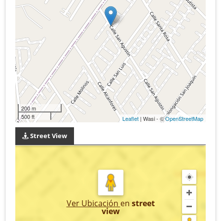
200 m
500 ft
Leaflet
| Wasi - ©
OpenStreetMap
Street View
Ver Ubicación
en
street
view