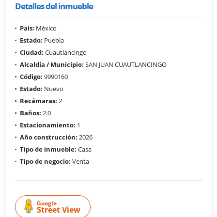
Detalles del inmueble
País:
México
Estado:
Puebla
Ciudad:
Cuautlancingo
Alcaldía / Municipio:
SAN JUAN CUAUTLANCINGO
Código:
9990160
Estado:
Nuevo
Recámaras:
2
Baños:
2.0
Estacionamiento:
1
Año construcción:
2026
Tipo de inmueble:
Casa
Tipo de negocio:
Venta
Google
Street View