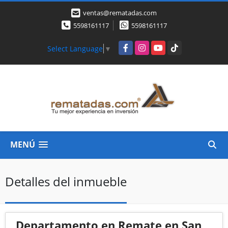
ventas@rematadas.com
5598161117
5598161117
Facebook
Instagram
YouTube
TikTok
Select Language
▼
MENÚ
Detalles del inmueble
Departamento en Remate en San