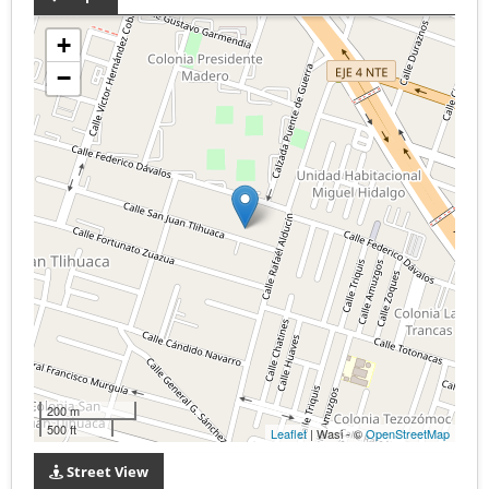
+
−
200 m
500 ft
Leaflet
| Wasi - ©
OpenStreetMap
Street View