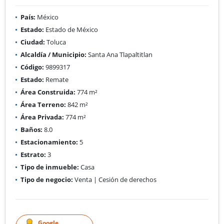
País:
México
Estado:
Estado de México
Ciudad:
Toluca
Alcaldía / Municipio:
Santa Ana Tlapaltitlan
Código:
9899317
Estado:
Remate
Área Construida:
774 m²
Área Terreno:
842 m²
Área Privada:
774 m²
Baños:
8.0
Estacionamiento:
5
Estrato:
3
Tipo de inmueble:
Casa
Tipo de negocio:
Venta | Cesión de derechos
Google