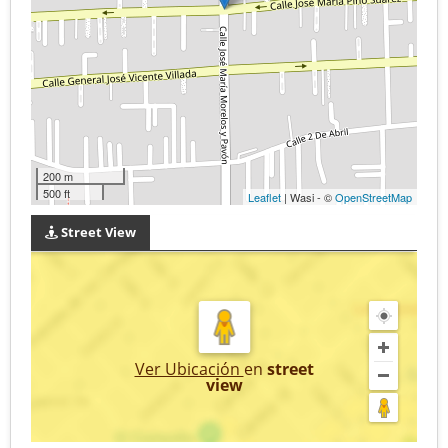
200 m
500 ft
Leaflet
| Wasi - ©
OpenStreetMap
Street View
Ver Ubicación
en
street
view