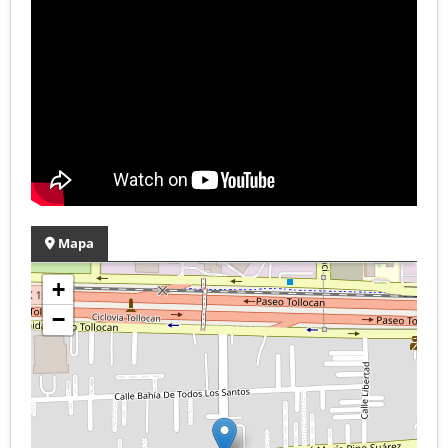
Mapa
+
−