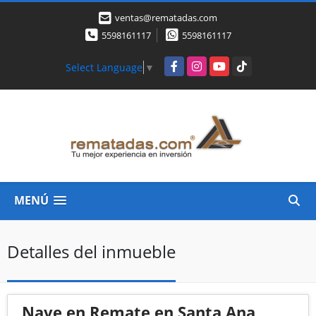
ventas@rematadas.com
5598161117
5598161117
Facebook
Instagram
YouTube
TikTok
Select Language
▼
MENÚ
Detalles del inmueble
Nave en Remate en Santa Ana