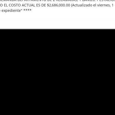
L COSTO ACTUAL ES DE $2,686,000.00 (Actualizado el viernes, 1 de
de expediente" ****