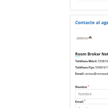
Contacte al ag
Room Broker Ne
Teléfono Móvil:
55981
Teléfono Fijo:
5598161
Email:
ventas@rematad
*
Nombre
*
Email