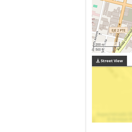
200 m
500 ft
Street View