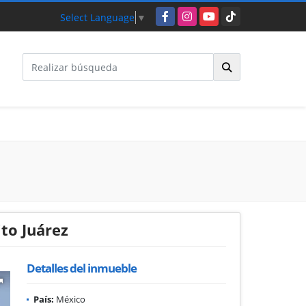
Facebook
Instagram
YouTube
TikTok
Select Language
▼
to Juárez
Detalles del inmueble
País:
México