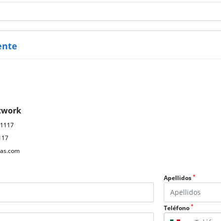
ente
twork
61117
117
as.com
*
Apellidos
*
Teléfono