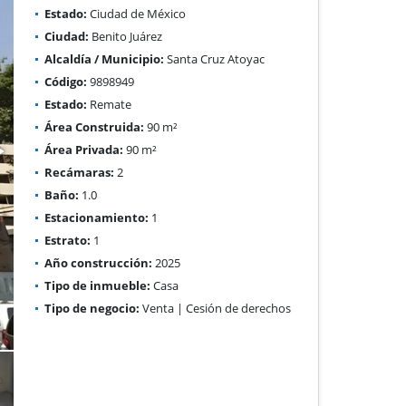
Estado:
Ciudad de México
Ciudad:
Benito Juárez
Alcaldía / Municipio:
Santa Cruz Atoyac
Código:
9898949
Estado:
Remate
Área Construida:
90 m²
Área Privada:
90 m²
Recámaras:
2
Baño:
1.0
Estacionamiento:
1
Estrato:
1
Año construcción:
2025
Tipo de inmueble:
Casa
Tipo de negocio:
Venta | Cesión de derechos