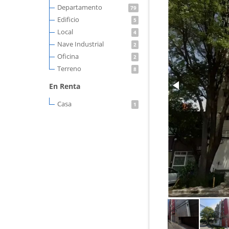
Departamento
79
Edificio
5
Local
4
Nave Industrial
2
Oficina
2
Terreno
8
En Renta
Casa
1