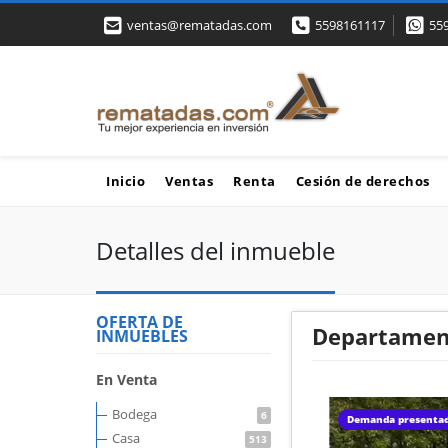
ventas@rematadas.com
5598161117
55
Inicio
Ventas
Renta
Cesión de derechos
Detalles del inmueble
OFERTA DE
Departament
INMUEBLES
En Venta
Bodega
6
Demanda presenta
Casa
513