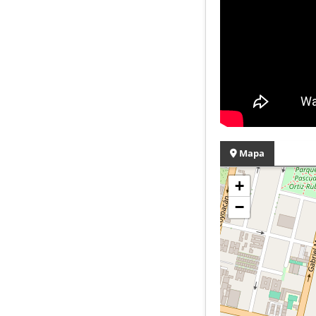
Mapa
+
−