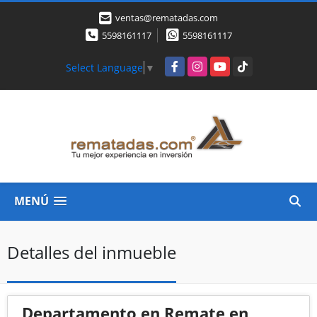
ventas@rematadas.com
5598161117
5598161117
Facebook
Instagram
YouTube
TikTok
Select Language
▼
MENÚ
Detalles del inmueble
Departamento en Remate en