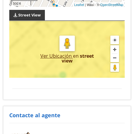
500 ft
Leaflet
| Wasi - ©
OpenStreetMap
Street View
Ver Ubicación
en
street
view
Contacte al agente