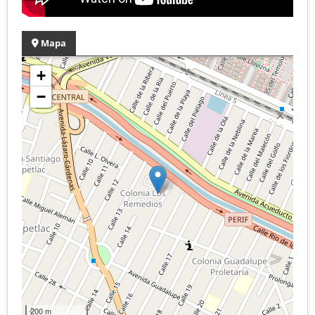
Mapa
+
−
200 m