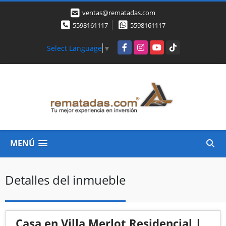
ventas@rematadas.com
5598161117
5598161117
Facebook
Instagram
YouTube
TikTok
Select Language
▼
MENÚ
Detalles del inmueble
Casa en Villa Merlot Residencial |