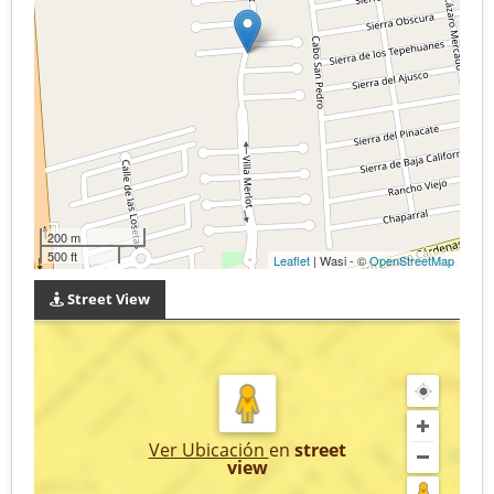
200 m
500 ft
Leaflet
| Wasi - ©
OpenStreetMap
Street View
Ver Ubicación
en
street
view