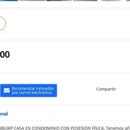
000
Recomendar inmueble
Compartir
por correo electrónico
onal
43863RP CASA EN CONDOMINIO CON POSESION FÍSICA, Tenemos años