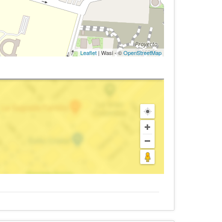
Leaflet
| Wasi - ©
OpenStreetMap