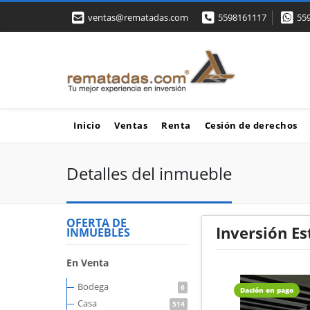
ventas@rematadas.com
5598161117
55
Inicio
Ventas
Renta
Cesión de derechos
Detalles del inmueble
OFERTA DE
Inversión E
INMUEBLES
En Venta
Bodega
6
Dación en pago
Casa
514