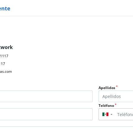
ente
twork
61117
117
as.com
*
Apellidos
*
Teléfono
▼