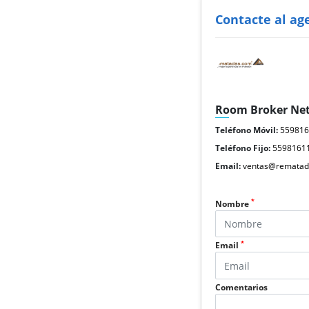
Contacte al ag
Room Broker Ne
Teléfono Móvil:
55981
Teléfono Fijo:
5598161
Email:
ventas@rematad
*
Nombre
*
Email
Comentarios