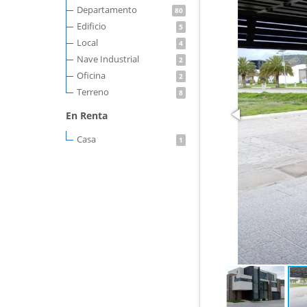
Departamento
80
Edificio
5
Local
4
Nave Industrial
2
Oficina
2
Terreno
8
En Renta
Casa
1