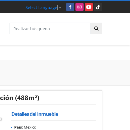
Facebook
Instagram
YouTube
TikTok
Select Language
▼
ción (488m²)
Detalles del inmueble
País:
México