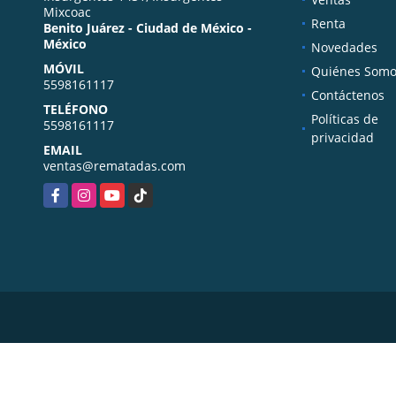
Mixcoac
Renta
Benito Juárez - Ciudad de México -
México
Novedades
MÓVIL
Quiénes Somo
5598161117
Contáctenos
TELÉFONO
Políticas de
5598161117
privacidad
EMAIL
ventas@rematadas.com
Facebook
Instagram
YouTube
TikTok