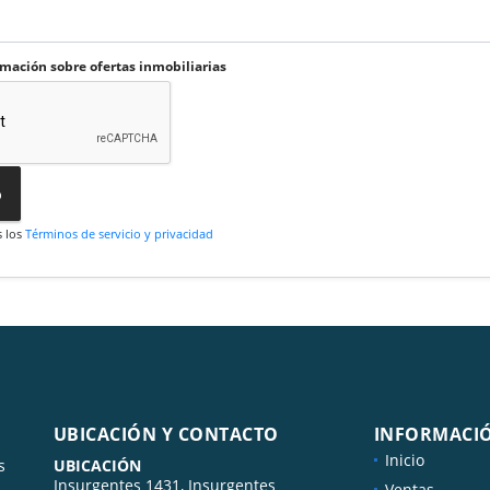
rmación sobre ofertas inmobiliarias
o
s los
Términos de servicio y privacidad
UBICACIÓN Y CONTACTO
INFORMACI
Inicio
s
UBICACIÓN
Insurgentes 1431, Insurgentes
Ventas