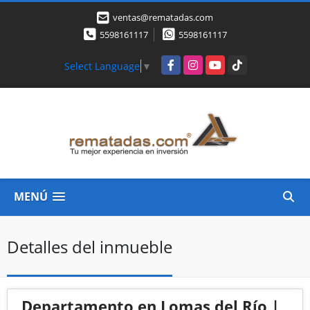
ventas@rematadas.com
5598161117
5598161117
Facebook
Instagram
YouTube
TikTok
Select Language
▼
MENÚ
Detalles del inmueble
Departamento en Lomas del Río |