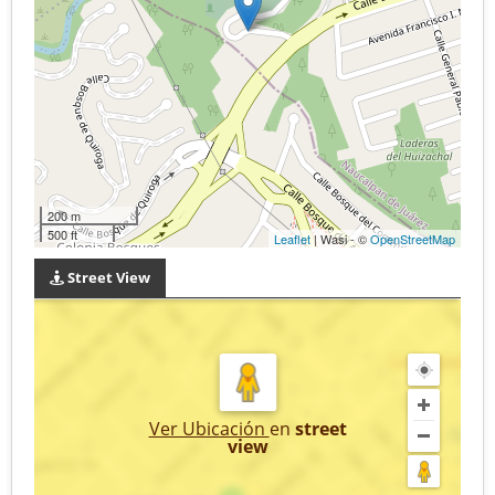
200 m
500 ft
Leaflet
| Wasi - ©
OpenStreetMap
Street View
Ver Ubicación
en
street
view