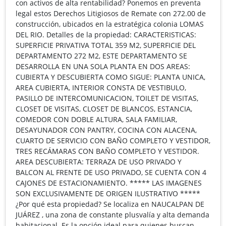
con activos de alta rentabilidad? Ponemos en preventa
legal estos Derechos Litigiosos de Remate con 272.00 de
construcción, ubicados en la estratégica colonia LOMAS
DEL RIO. Detalles de la propiedad: CARACTERISTICAS:
SUPERFICIE PRIVATIVA TOTAL 359 M2, SUPERFICIE DEL
DEPARTAMENTO 272 M2, ESTE DEPARTAMENTO SE
DESARROLLA EN UNA SOLA PLANTA EN DOS AREAS:
CUBIERTA Y DESCUBIERTA COMO SIGUE: PLANTA UNICA,
AREA CUBIERTA, INTERIOR CONSTA DE VESTIBULO,
PASILLO DE INTERCOMUNICACION, TOILET DE VISITAS,
CLOSET DE VISITAS, CLOSET DE BLANCOS, ESTANCIA,
COMEDOR CON DOBLE ALTURA, SALA FAMILIAR,
DESAYUNADOR CON PANTRY, COCINA CON ALACENA,
CUARTO DE SERVICIO CON BAÑO COMPLETO Y VESTIDOR,
TRES RECÁMARAS CON BAÑO COMPLETO Y VESTIDOR.
AREA DESCUBIERTA: TERRAZA DE USO PRIVADO Y
BALCON AL FRENTE DE USO PRIVADO, SE CUENTA CON 4
CAJONES DE ESTACIONAMIENTO. ***** LAS IMAGENES
SON EXCLUSIVAMENTE DE ORIGEN ILUSTRATIVO *****
¿Por qué esta propiedad? Se localiza en NAUCALPAN DE
JUÁREZ , una zona de constante plusvalía y alta demanda
habitacional. Es la opción ideal para quienes buscan